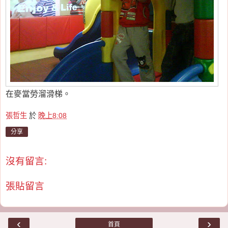
在麥當勞溜滑梯。
張哲生
於
晚上8:08
分享
沒有留言:
張貼留言
‹
›
首頁