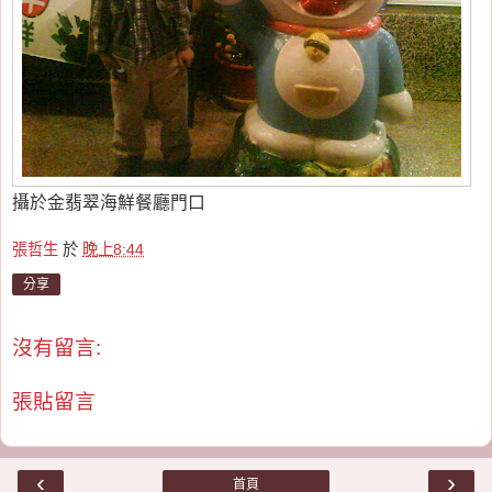
攝於金翡翠海鮮餐廳門口
張哲生
於
晚上8:44
分享
沒有留言:
張貼留言
‹
›
首頁