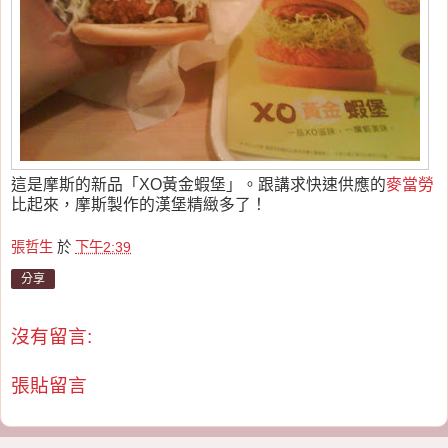
這是摩斯的新品「XO黃金蝦堡」。跟講求快速供應的
麥當勞
比起來，摩斯製作的漢堡精緻多了！
張哲生
於
下午2:39
分享
沒有留言:
張貼留言