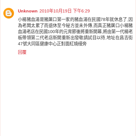
Unknown
2010年10月19日 下午6:29
小楊豬血湯是豬屠口第一家的豬血湯在民國78年就休息了,因
為老闆太累了而退休至今秘方並未外傳,而真正豬屠口小楊豬
血湯老店在民國100年的元宵節後將重新開幕,將由第一代楊老
板帶領第二代老店新開重新出發敬請試目以待,地址在昌吉街
47號大同區健康中心正對面紅燒缦旁
回覆