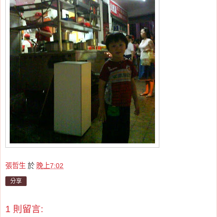
張哲生
於
晚上7:02
分享
1 則留言: