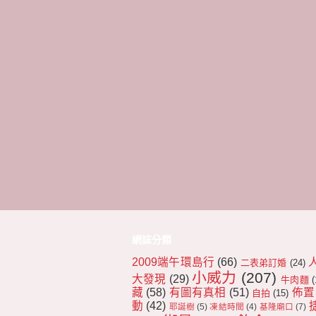
網誌分類
2009端午環島行
(66)
二表弟訂婚
(24)
小威力
(207)
大發現
(29)
牛肉麵
(
藏
(58)
有圖有真相
(51)
佈置
自拍
(15)
動
(42)
耶誕樹
(5)
凍結時間
(4)
基隆廟口
(7)