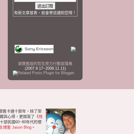
有新文章發表，就會寄信通知您唷！
瀏覽舊版的哲生原力行動部落格
(2007.9.17~2008.11.11)
研懷舊卡通十餘年，除了架
藏與心得，更撰寫了《
飛
部民國60~80年代的懷
生博客 Jason Blog
。