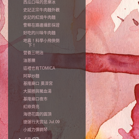
西瓜口味的思樂冰
史記正宗牛肉麵外觀
史記的紅燒牛肉麵
警察在路邊攝影採證
好吃的川味牛肉麵
地震！科學小飛俠倒
下！
營養三明治
油蔥粿
這裡也有TOMICA
阿華炒麵
基隆廟口 奠濟宮
大腸圈與豬血湯
基隆廟口夜市
紅綠齊亮
海德花園的圓頂
捷運行天宮站 Jul.09
小威力彈鋼琴