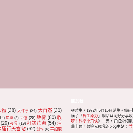
關於我
人物
(38)
大自然
(30)
張哲生，1972年5月16日誕生。鑽
大件事
(24)
構了「
哲生原力
」網站與同好分享收
地標
(80)
收
12)
回憶
(28)
同學
(3)
呀！科學小飛俠
》一書，詳細介紹數十
(29)
拜訪花海
(54)
活
夜景
(19)
舊卡通。歡迎光臨我的blog主站：
哲
捷運行天宮站
(62)
華銀龍
創作
(6)