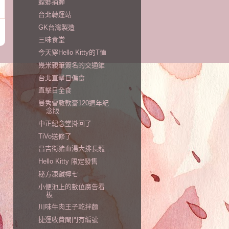
螳螂捕蟬
台北轉運站
GK台灣製造
三味食堂
今天穿Hello Kitty的T恤
幾米親筆簽名的交通錐
台北直擊日偏食
直擊日全食
曼秀雷敦軟膏120週年紀
念版
中正紀念堂掛回了
TiVo送修了
昌吉街豬血湯大排長龍
Hello Kitty 限定發售
秘方凍鹹檸七
小便池上的數位廣告看
板
川味牛肉王子乾拌麵
捷運收費閘門有編號