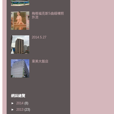
梅根福克斯S曲線裸照
外流
2014.5.27
東美大飯店
網誌總覽
►
2014
(8)
►
2013
(23)