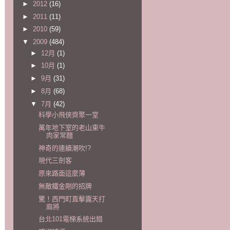
►
2012
(16)
►
2011
(11)
►
2010
(59)
▼
2009
(484)
►
12月
(1)
►
10月
(1)
►
9月
(31)
►
8月
(68)
▼
7月
(42)
科學小飛俠齊聚一堂
萬年地下室的老山東牛
肉家常麵
神奇的連續潮吹!?
現代三劍客
原來路面這麼薄
無敵鐵金剛的招牌
驚！西門町直擊露天打
麻將
台北101電梯系統出錯