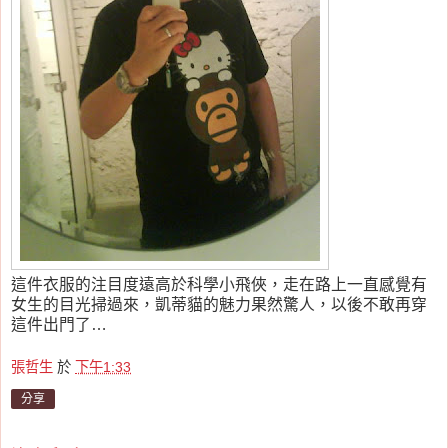
這件衣服的注目度遠高於科學小飛俠，走在路上一直感覺有
女生的目光掃過來，凱蒂貓的魅力果然驚人，以後不敢再穿
這件出門了…
張哲生
於
下午1:33
分享