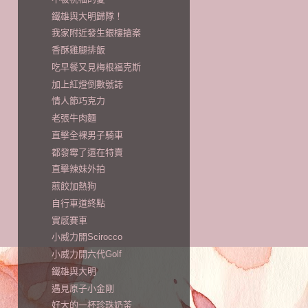
鐵雄與大明歸隊！
我家附近發生銀樓搶案
香酥雞腿排飯
吃早餐又見梅根福克斯
加上紅燈倒數號誌
情人節巧克力
老張牛肉麵
直擊全裸男子騎車
都發霉了還在特賣
直擊辣妹外拍
煎餃加熱狗
自行車道終點
實感賽車
小威力開Scirocco
小威力開六代Golf
鐵雄與大明
遇見原子小金剛
好大的一杯珍珠奶茶