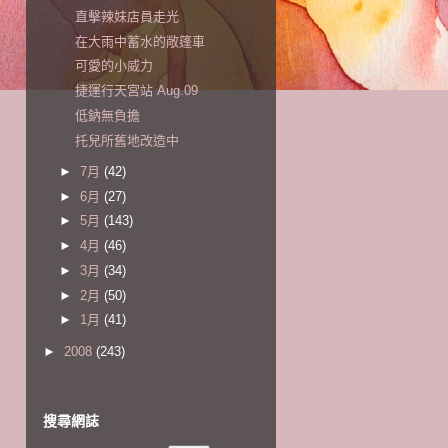
直擊辣妹店員走光
在大雨中蓄水的敞篷車
可愛的小威力
捷運行天宮站 Aug.09
低鈉無負擔
托兒所舊地改造中
►
7月
(42)
►
6月
(27)
►
5月
(143)
►
4月
(46)
►
3月
(34)
►
2月
(50)
►
1月
(41)
►
2008
(243)
搜尋網誌