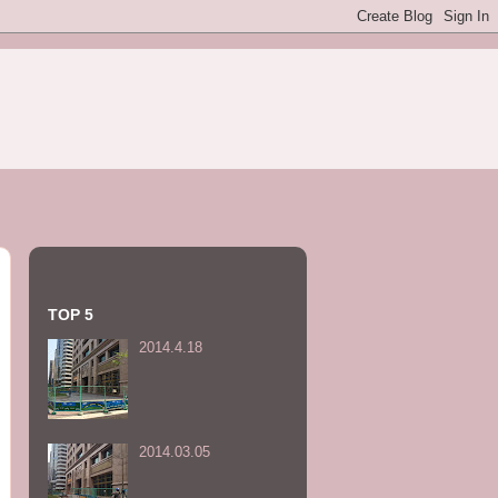
TOP 5
2014.4.18
2014.03.05