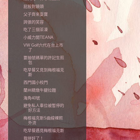
屁股對鏡頭
父子齊來耍寶
誇張的笑容
吃了三個茶凍
小威力開TEANA
VW Golf六代在台上市
了
要抽號碼單的許記生煎
包
吃早餐又見到梅根福克
斯
西門國小校門
蘭州精燉牛腱拉麵
海角40號
避免私人車位被暫停的
好方法
梅根福克斯S曲線裸照
外流
吃早餐遇見梅根福克斯
我拼好了！