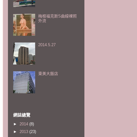
梅根福克斯S曲線裸照
外流
2014.5.27
東美大飯店
網誌總覽
►
2014
(8)
►
2013
(23)