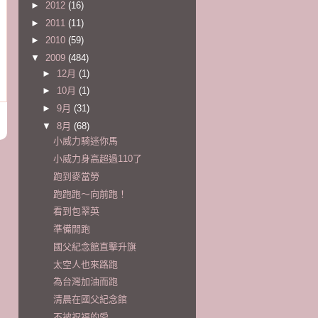
►
2012
(16)
►
2011
(11)
►
2010
(59)
▼
2009
(484)
►
12月
(1)
►
10月
(1)
►
9月
(31)
▼
8月
(68)
小威力騎迷你馬
小威力身高超過110了
跑到麥當勞
跑跑跑～向前跑！
看到包翠英
準備開跑
國父紀念館直擊升旗
太空人也來路跑
為台灣加油而跑
清晨在國父紀念館
不被祝福的愛