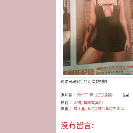
蘋果日報似乎特別偏愛她喲！
張貼者：
張哲生
於
上午10:33
標籤：
人物
,
有圖有真相
位置：
松江里, 104台灣台北市中山區
沒有留言: