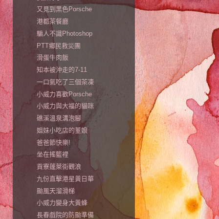
又見到黑色Porsche
港都茶餐廳
騙人不識Photoshop
PTT鄉民救災團
滑蛋牛肉飯
知本被沖走的7-11
一口氣吃了三個茶凍
小威力喜歡Porsche
小威力與大福的貓咪
礁溪溫泉溝泡腳
姐妹小吃店的董娘
爸爸節快樂!
坐在搖籃裡
貢寮蓬萊街觀浪
九份直擊港星黃日華
颱風天溜滑梯
小威力變身大黃蜂
長春戲院的防颱準備