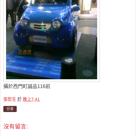
攝於西門町誠品116前
張哲生
於
晚上7:41
分享
沒有留言: