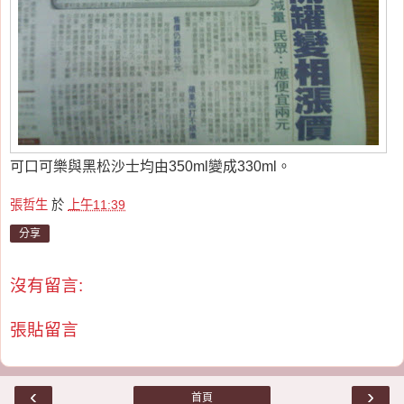
可口可樂與黑松沙士均由350ml變成330ml。
張哲生
於
上午11:39
分享
沒有留言:
張貼留言
‹
›
首頁