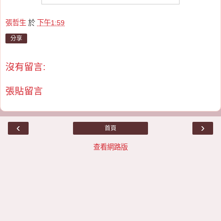
張哲生
於
下午1:59
分享
沒有留言:
張貼留言
‹
›
首頁
查看網路版