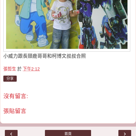
小威力跟長頸鹿哥哥和柯博文叔叔合照
張哲生
於
下午2:12
分享
沒有留言:
張貼留言
‹
›
首頁