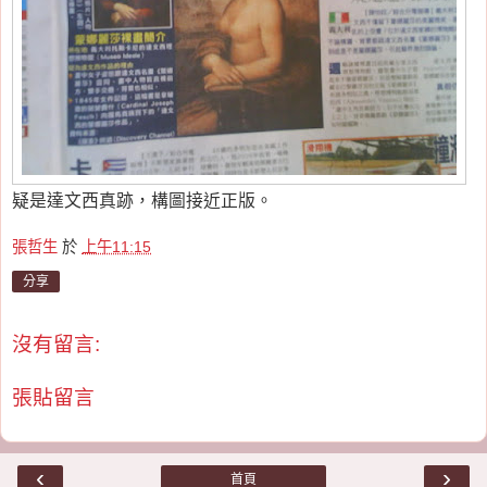
疑是達文西真跡，構圖接近正版。
張哲生
於
上午11:15
分享
沒有留言:
張貼留言
‹
›
首頁