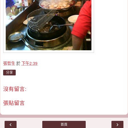
張哲生
於
下午2:39
分享
沒有留言:
張貼留言
‹
›
首頁