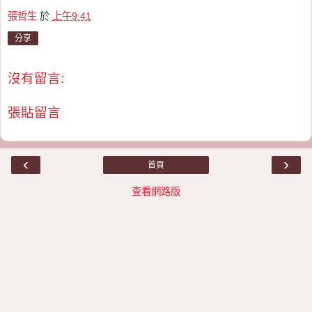
張哲生
於
上午9:41
分享
沒有留言:
張貼留言
‹
›
首頁
查看網路版