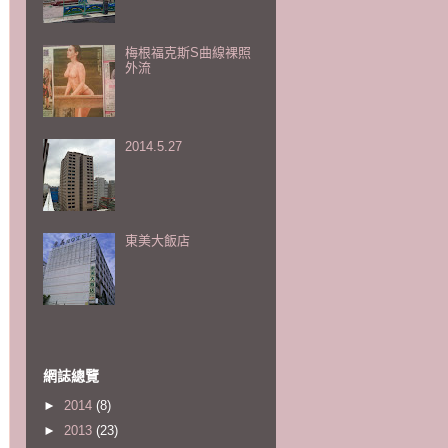
梅根福克斯S曲線裸照
外流
2014.5.27
東美大飯店
網誌總覽
►
2014
(8)
►
2013
(23)