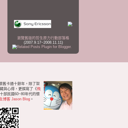
瀏覽舊版的哲生原力行動部落格
(2007.9.17~2008.11.11)
研懷舊卡通十餘年，除了架
藏與心得，更撰寫了《
飛
部民國60~80年代的懷
生博客 Jason Blog
。