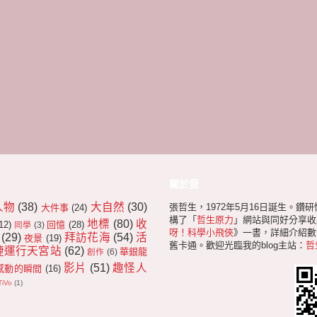
關於我
人物
(38)
大自然
(30)
張哲生，1972年5月16日誕生。鑽
大件事
(24)
構了「
哲生原力
」網站與同好分享收
地標
(80)
收
12)
回憶
(28)
同學
(3)
呀！科學小飛俠
》一書，詳細介紹數十
(29)
拜訪花海
(54)
活
夜景
(19)
舊卡通。歡迎光臨我的blog主站：
哲
捷運行天宮站
(62)
華銀龍
創作
(6)
影片
(51)
趣怪人
感動的瞬間
(16)
TiVo
(1)