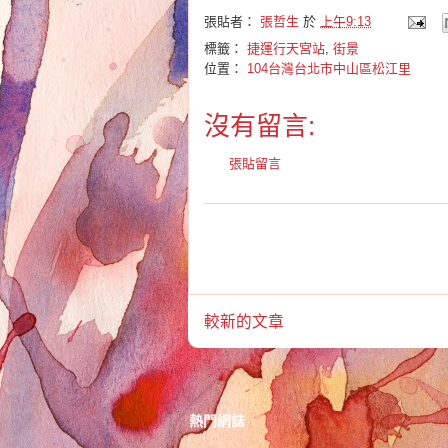
張貼者：
張哲生
於
上午9:13
標籤：
捷運行天宮站
,
街景
位置：
104台灣台北市中山區松江里
沒有留言:
張貼留言
較新的文章
熱門網誌