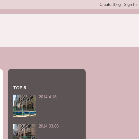
TOP 5
2014.4.18
2014.03.05