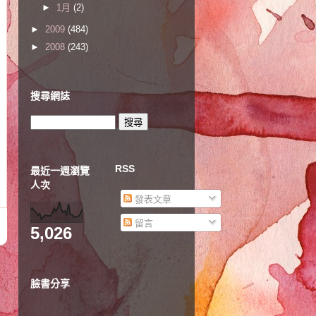
►
1月
(2)
►
2009
(484)
►
2008
(243)
搜尋網誌
RSS
最近一週瀏覽
人次
發表文章
留言
5,026
臉書分享